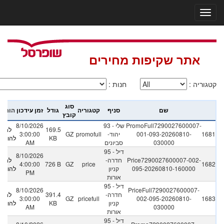
אתר שקיפות מחירים
קטגוריה
:
חנות
:
סוג
שם
סניף
קטגוריה
גודל
זמן עידכון
הורדה
קובץ
PromoFull7290027600007-
93 - שלי
8/10/2026
169.5
לחץ
1681
001-093-20260810-
יהוד-
promofull
GZ
3:00:00
KB
להורדה
030000
סביונים
AM
95 - דיל
8/10/2026
Price7290027600007-002-
חדרה-
לחץ
4:00:00
726 B
GZ
price
1682
095-20260810-160000
קניון
להורדה
PM
אורות
95 - דיל
8/10/2026
PriceFull7290027600007-
חדרה-
391.4
לחץ
3:00:00
GZ
pricefull
002-095-20260810-
1683
קניון
KB
להורדה
AM
030000
אורות
95 - דיל