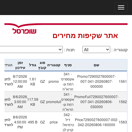
אתר שקיפות מחירים
קטגוריה
:
חנות
:
סוג
זמן
שם
סניף
קטגוריה
גודל
הורדה
קובץ
עידכון
341 -
8/7/2026
Promo7290027600007-
אקספרס
1.61
לחץ
12:00:00
GZ
promo
007-341-20260807-
1561
רמת גן-
KB
להורדה
AM
000000
הרוא"ה
341 -
8/6/2026
PromoFull7290027600007-
אקספרס
117.59
לחץ
3:00:00
GZ
promofull
007-341-20260806-
1562
רמת גן-
KB
להורדה
AM
030000
הרוא"ה
342 -
8/6/2026
Price7290027600007-002-
דיל
לחץ
4:00:00
495 B
GZ
price
1563
342-20260806-160000
כרמיאל-
להורדה
PM
קניון לב