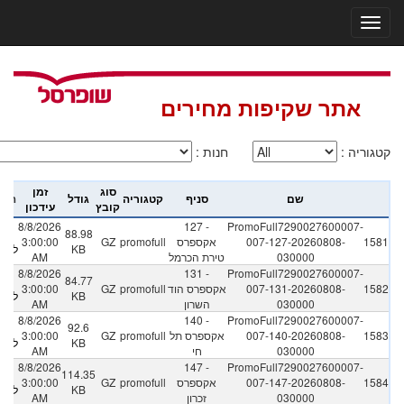
אתר שקיפות מחירים
קטגוריה
:
חנות
:
סוג
זמן
שם
סניף
קטגוריה
גודל
הור
קובץ
עידכון
8/8/2026
127 -
PromoFull7290027600007-
88.98
לח
1581
007-127-20260808-
אקספרס
promofull
GZ
3:00:00
KB
להור
030000
טירת הכרמל
AM
8/8/2026
131 -
PromoFull7290027600007-
84.77
לח
1582
007-131-20260808-
אקספרס הוד
promofull
GZ
3:00:00
KB
להור
030000
השרון
AM
8/8/2026
140 -
PromoFull7290027600007-
92.6
לח
1583
007-140-20260808-
אקספרס תל
promofull
GZ
3:00:00
KB
להור
030000
חי
AM
8/8/2026
147 -
PromoFull7290027600007-
114.35
לח
1584
007-147-20260808-
אקספרס
promofull
GZ
3:00:00
KB
להור
030000
זכרון
AM