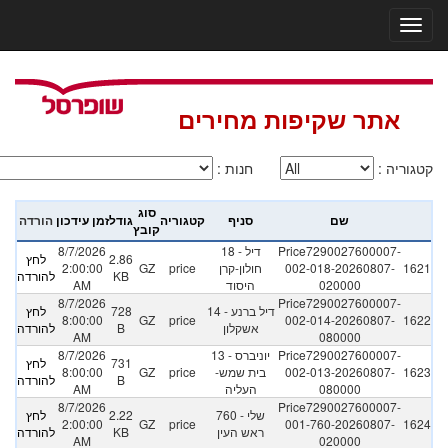
אתר שקיפות מחירים
קטגוריה
:
חנות
:
סוג
שם
סניף
קטגוריה
גודל
זמן עידכון
הורדה
קובץ
Price7290027600007-
18 - דיל
8/7/2026
2.86
לחץ
1621
002-018-20260807-
חולון-קרן
price
GZ
2:00:00
KB
להורדה
020000
היסוד
AM
8/7/2026
Price7290027600007-
14 - דיל ברנע
728
לחץ
8:00:00
GZ
price
002-014-20260807-
1622
אשקלון
B
להורדה
AM
080000
Price7290027600007-
13 - יוניברס
8/7/2026
731
לחץ
1623
002-013-20260807-
בית שמש-
price
GZ
8:00:00
B
להורדה
080000
העליה
AM
8/7/2026
Price7290027600007-
760 - שלי
2.22
לחץ
2:00:00
GZ
price
001-760-20260807-
1624
ראש העין
KB
להורדה
AM
020000