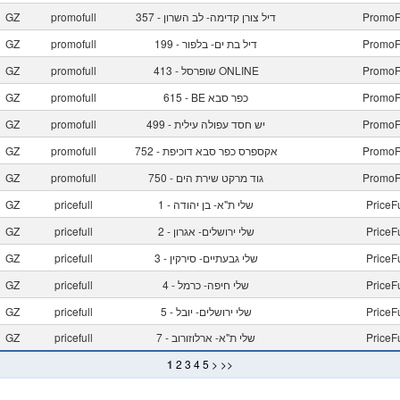
PromoF
357 - דיל צורן קדימה- לב השרון
promofull
GZ
PromoF
199 - דיל בת ים- בלפור
promofull
GZ
PromoF
413 - שופרסל ONLINE
promofull
GZ
PromoF
615 - BE כפר סבא
promofull
GZ
PromoF
499 - יש חסד עפולה עילית
promofull
GZ
PromoF
752 - אקספרס כפר סבא דוכיפת
promofull
GZ
PromoF
750 - גוד מרקט שירת הים
promofull
GZ
PriceF
1 - שלי ת"א- בן יהודה
pricefull
GZ
PriceF
2 - שלי ירושלים- אגרון
pricefull
GZ
PriceF
3 - שלי גבעתיים- סירקין
pricefull
GZ
PriceF
4 - שלי חיפה- כרמל
pricefull
GZ
PriceF
5 - שלי ירושלים- יובל
pricefull
GZ
PriceF
7 - שלי ת"א- ארלוזורוב
pricefull
GZ
1
2
3
4
5
>
>>