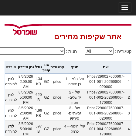
אתר שקיפות מחירים
קטגוריה
:
חנות
:
סוג
שם
סניף
קטגוריה
גודל
זמן עידכון
הורדה
קובץ
8/6/2026
Price7290027600007-
1 - שלי ת"א-
1.34
לחץ
2:00:00
GZ
price
001-001-20260806-
1
בן יהודה
KB
להורדה
AM
020000
Price7290027600007-
2 - שלי
8/6/2026
620
לחץ
2
001-002-20260806-
ירושלים-
price
GZ
5:00:00
B
להורדה
170000
אגרון
PM
Price7290027600007-
3 - שלי
8/6/2026
1.99
לחץ
3
001-003-20260806-
גבעתיים-
price
GZ
2:00:00
KB
להורדה
020000
סירקין
AM
8/6/2026
Price7290027600007-
4 - שלי חיפה-
597
לחץ
5:00:00
GZ
price
001-004-20260806-
4
כרמל
B
להורדה
PM
170000