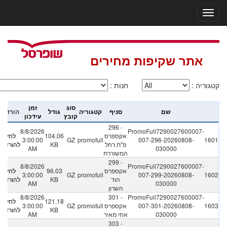
אתר שקיפות מחירים
קטגוריה
:
חנות
:
סוג
זמן
שם
סניף
קטגוריה
גודל
הורדה
קובץ
עידכון
296 -
8/8/2026
PromoFull7290027600007-
אקספרס
104.06
לחץ
3:00:00
GZ
promofull
007-296-20260808-
1601
פ"ת רחל
KB
להורדה
AM
030000
המשוררת
299 -
8/8/2026
PromoFull7290027600007-
אקספרס
96.03
לחץ
3:00:00
GZ
promofull
007-299-20260808-
1602
הוד
KB
להורדה
AM
030000
השרון
8/8/2026
301 -
PromoFull7290027600007-
121.18
לחץ
1603
007-301-20260808-
אקספרס
promofull
GZ
3:00:00
KB
להורדה
030000
אחי מאיר
AM
303 -